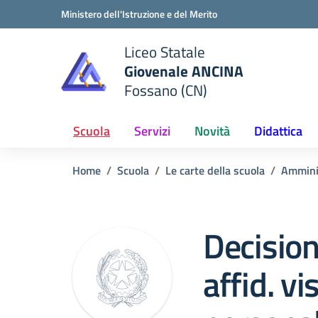
Vai ai contenuti
Vai al menu di navigazione
Vai al footer
Ministero dell'Istruzione e del Merito
Liceo Statale
Giovenale ANCINA
e della scuola
Fossano (CN)
— Visita la pagina iniziale del
Scuola
Servizi
Novità
Didattica
Home
Scuola
Le carte della scuola
Ammini
Decision
affid. vi