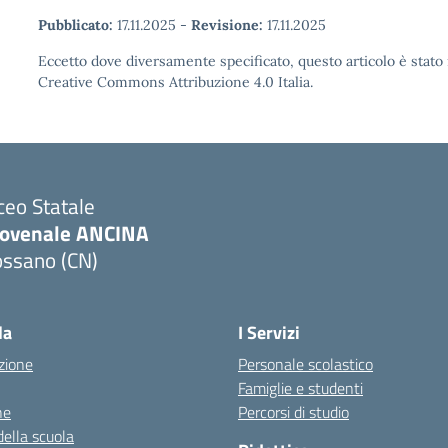
Pubblicato:
17.11.2025
-
Revisione:
17.11.2025
Eccetto dove diversamente specificato, questo articolo è stato 
Creative Commons Attribuzione 4.0 Italia.
ceo Statale
iovenale ANCINA
ossano (CN)
Visita la pagina iniziale della scuola
la
I Servizi
zione
Personale scolastico
Famiglie e studenti
ne
Percorsi di studio
della scuola