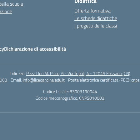
Didattica
della scuola
Offerta formativa
azione
Le schede didattiche
I progetti delle classi
cy
Dichiarazione di accessibilità
Indirizzo:
P.zza Don M. Picco, 6 - Via Tripoli, 4 - 12045 Fossano (CN)
4063
Email:
info@liceoancina.edu.it
Posta elettronica certificata (PEC):
cnps
Codice fiscale: 83003190044
Codice meccanografico:
CNPS010003