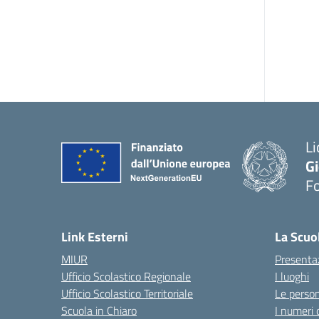
Li
G
F
— 
Link Esterni
La Scuo
MIUR
Presenta
Ufficio Scolastico Regionale
I luoghi
Ufficio Scolastico Territoriale
Le perso
Scuola in Chiaro
I numeri 