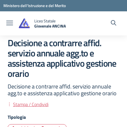
Vai ai contenuti
Vai al menu di navigazione
Vai al footer
Ministero dell'Istruzione e del Merito
Liceo Statale
Giovenale ANCINA
— Visita la pagina iniziale della scuola
Decisione a contrarre affid.
servizio annuale agg.to e
assistenza applicativo gestione
orario
Decisione a contrarre affid. servizio annuale
agg.to e assistenza applicativo gestione orario
Stampa / Condividi
Tipologia