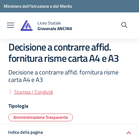
Vai ai contenuti
Vai al menu di navigazione
Vai al footer
Ministero dell'Istruzione e del Merito
Liceo Statale
Giovenale ANCINA
— Visita la pagina iniziale della scuola
Decisione a contrarre affid.
fornitura risme carta A4 e A3
Decisione a contrarre affid. fornitura risme
carta A4 e A3
Stampa / Condividi
Tipologia
Amministrazione Trasparente
Indice della pagina