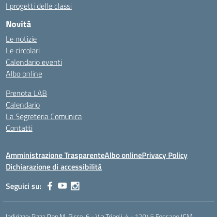
I progetti delle classi
Novità
Le notizie
Le circolari
Calendario eventi
Albo online
Prenota LAB
Calendario
La Segreteria Comunica
Contatti
Amministrazione Trasparente
Albo online
Privacy Policy
Dichiarazione di accessibilità
Seguici su:
Indirizzo:
P.zza Don M. Picco, 6 - Via Tripoli, 4 - 12045 Fossano (CN)