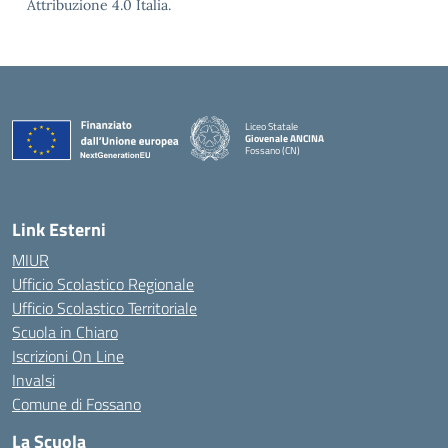
Attribuzione 4.0 Italia.
Liceo Statale
Giovenale ANCINA
Fossano (CN)
— Visita la pagina iniziale della scuola
Link Esterni
MIUR
Ufficio Scolastico Regionale
Ufficio Scolastico Territoriale
Scuola in Chiaro
Iscrizioni On Line
Invalsi
Comune di Fossano
La Scuola