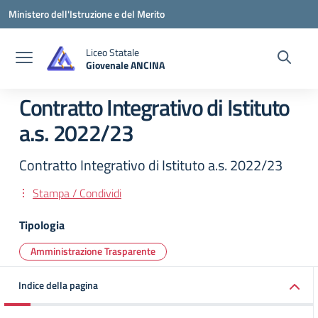
Vai ai contenuti
Vai al menu di navigazione
Vai al footer
Ministero dell'Istruzione e del Merito
Liceo Statale
Giovenale ANCINA
— Visita la pagina iniziale della scuola
Contratto Integrativo di Istituto
a.s. 2022/23
Contratto Integrativo di Istituto a.s. 2022/23
Stampa / Condividi
Tipologia
Amministrazione Trasparente
Indice della pagina