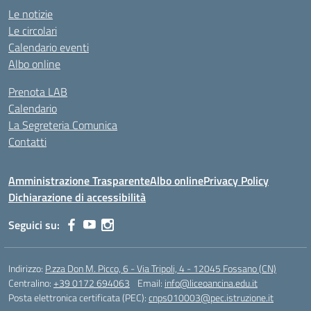
Le notizie
Le circolari
Calendario eventi
Albo online
Prenota LAB
Calendario
La Segreteria Comunica
Contatti
Amministrazione Trasparente
Albo online
Privacy Policy
Dichiarazione di accessibilità
Seguici su:
Indirizzo:
P.zza Don M. Picco, 6 - Via Tripoli, 4 - 12045 Fossano (CN)
Centralino:
+39 0172 694063
Email:
info@liceoancina.edu.it
Posta elettronica certificata (PEC):
cnps010003@pec.istruzione.it