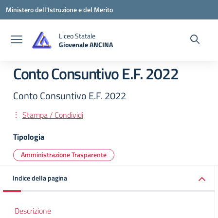
Vai ai contenuti
Vai al menu di navigazione
Vai al footer
Ministero dell'Istruzione e del Merito
Liceo Statale
Giovenale ANCINA
— Visita la pagina iniziale della scuola
Conto Consuntivo E.F. 2022
Conto Consuntivo E.F. 2022
Stampa / Condividi
Tipologia
Amministrazione Trasparente
Indice della pagina
Descrizione