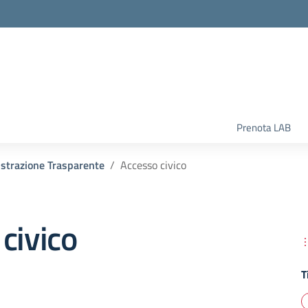
la scuola
Prenota LAB
strazione Trasparente
Accesso civico
civico
T