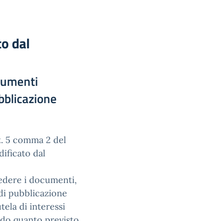
o dal
cumenti
ubblicazione
rt. 5 comma 2 del
ificato dal
hiedere i documenti,
 di pubblicazione
utela di interessi
ondo quanto previsto