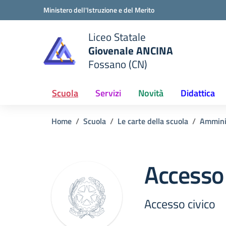
Vai ai contenuti
Vai al menu di navigazione
Vai al footer
Ministero dell'Istruzione e del Merito
Liceo Statale
Giovenale ANCINA
e della scuola
Fossano (CN)
— Visita la pagina iniziale del
Scuola
Servizi
Novità
Didattica
Home
Scuola
Le carte della scuola
Ammini
Accesso 
Accesso civico