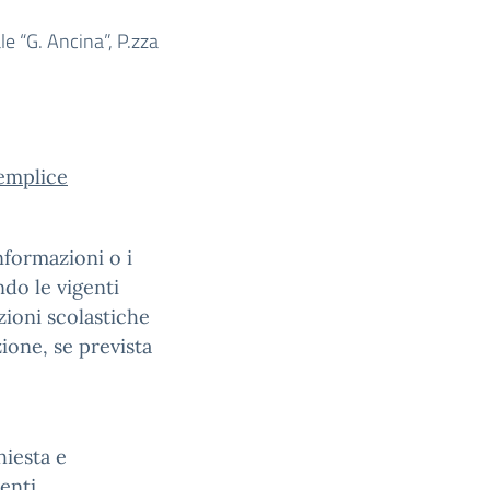
ale “G. Ancina”, P.zza
semplice
nformazioni o i
ndo le vigenti
zioni scolastiche
ione, se prevista
hiesta e
tenti