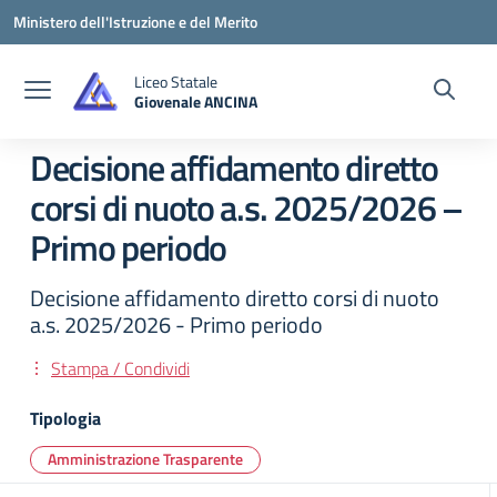
Vai ai contenuti
Vai al menu di navigazione
Vai al footer
Ministero dell'Istruzione e del Merito
Liceo Statale
Giovenale ANCINA
— Visita la pagina iniziale della scuola
Decisione affidamento diretto
corsi di nuoto a.s. 2025/2026 –
Primo periodo
Decisione affidamento diretto corsi di nuoto
a.s. 2025/2026 - Primo periodo
Stampa / Condividi
Tipologia
Amministrazione Trasparente