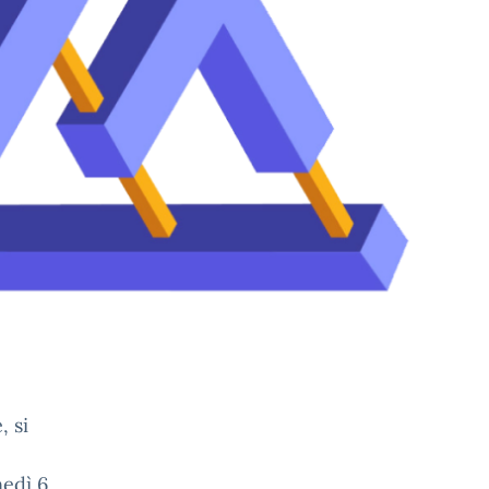
, si
nedì 6