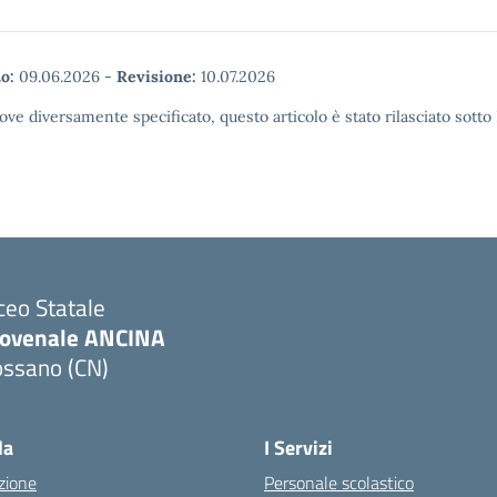
o:
09.06.2026
-
Revisione:
10.07.2026
ove diversamente specificato, questo articolo è stato rilasciato sott
ceo Statale
iovenale ANCINA
ossano (CN)
Visita la pagina iniziale della scuola
la
I Servizi
zione
Personale scolastico