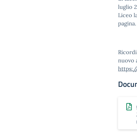
luglio 
Liceo l
pagina.
Ricordi
nuovo a
https:/
Docu