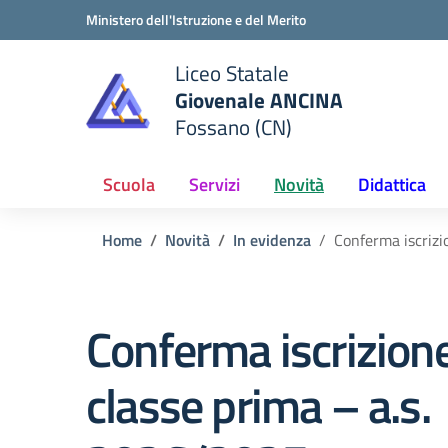
Vai ai contenuti
Vai al menu di navigazione
Vai al footer
Ministero dell'Istruzione e del Merito
Liceo Statale
Giovenale ANCINA
e della scuola
Fossano (CN)
— Visita la pagina iniziale del
Scuola
Servizi
Novità
Didattica
Home
Novità
In evidenza
Conferma iscrizi
Conferma iscrizione
classe prima – a.s.