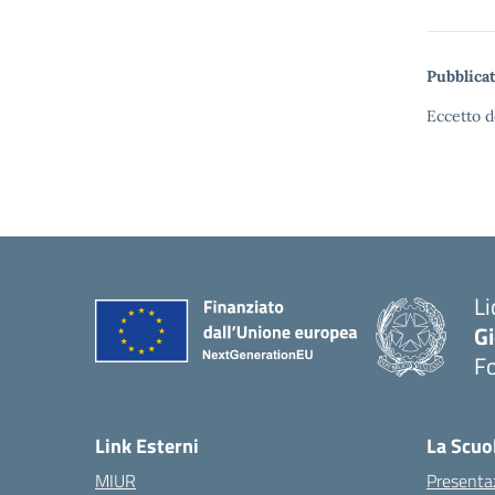
Pubblicat
Eccetto d
Li
G
F
— 
Link Esterni
La Scuo
MIUR
Presenta