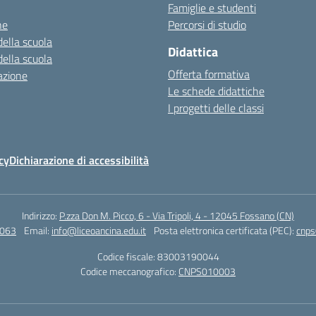
Famiglie e studenti
ne
Percorsi di studio
della scuola
Didattica
della scuola
Offerta formativa
azione
Le schede didattiche
I progetti delle classi
cy
Dichiarazione di accessibilità
Indirizzo:
P.zza Don M. Picco, 6 - Via Tripoli, 4 - 12045 Fossano (CN)
4063
Email:
info@liceoancina.edu.it
Posta elettronica certificata (PEC):
cnps
Codice fiscale: 83003190044
Codice meccanografico:
CNPS010003